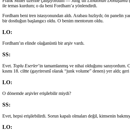
Frank Miller üzerine çalışıyordum — Jung’un
Libidonun Dönüşümü
(
ile temas kurdum; o da beni Fordham’a yönlendirdi.
Fordham beni tren istasyonundan aldı. Arabası hızlıydı; ön panelin y
bir dostluğun başlangıcı oldu. O benim mentorum oldu.
LO:
Fordham’ın elinde olağanüstü bir arşiv vardı.
SS:
Evet.
Toplu Eserler
’in tamamlanmış ve nihai olduğunu sanıyordum. Oy
kısmı 18. ciltte (gayriresmî olarak “junk volume” denen) yer aldı; geri
LO:
O dönemde arşivler erişilebilir miydi?
SS:
Evet, hepsi erişilebilirdi. Sorun kapalı olmaları değil, kimsenin bakmı
LO: