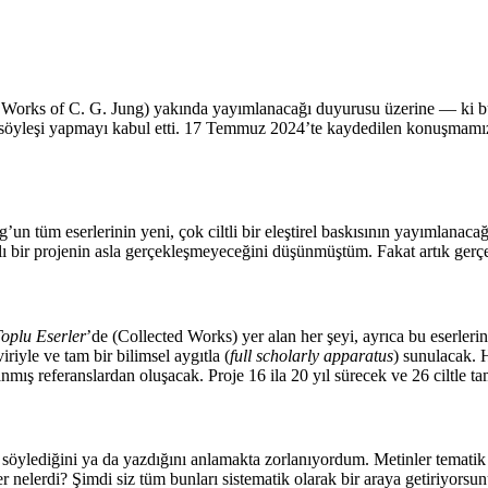
the Works of C. G. Jung) yakında yayımlanacağı duyurusu üzerine — ki b
bir söyleşi yapmayı kabul etti. 17 Temmuz 2024’te kaydedilen konuşmamı
un tüm eserlerinin yeni, çok ciltli bir eleştirel baskısının yayımlanaca
 bir projenin asla gerçekleşmeyeceğini düşünmüştüm. Fakat artık gerçe
oplu Eserler
’de (Collected Works) yer alan her şeyi, ayrıca bu eserler
riyle ve tam bir bilimsel aygıtla (
full scholarly apparatus
) sunulacak. H
mış referanslardan oluşacak. Proje 16 ila 20 yıl sürecek ve 26 ciltle 
ylediğini ya da yazdığını anlamakta zorlanıyordum. Metinler tematik kat
ikler nelerdi? Şimdi siz tüm bunları sistematik olarak bir araya getiriy