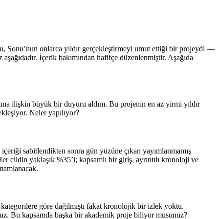
u, Sonu’nun onlarca yıldır gerçekleştirmeyi umut ettiği bir projeydi —
z aşağıdadır. İçerik bakımından hafifçe düzenlenmiştir. Aşağıda
ğına ilişkin büyük bir duyuru aldım. Bu projenin en az yirmi yıldır
kleşiyor. Neler yapılıyor?
in içeriği sabitlendikten sonra gün yüzüne çıkan yayımlanmamış
er cildin yaklaşık %35’i; kapsamlı bir giriş, ayrıntılı kronoloji ve
tamamlanacak.
egorilere göre dağılmıştı fakat kronolojik bir izlek yoktu.
orsunuz. Bu kapsamda başka bir akademik proje biliyor musunuz?