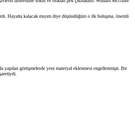
şivlerin labirentine soktu ve oradan pek çıkmadım. William McGuire
akardı. Hayatta kalacak mıyım diye düşündüğüm o ilk buluşma, önemli
a yapılan görüşmelerde yeni materyal eklenmesi engellenmişti. Bir
aretiydi.