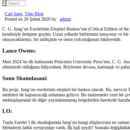
Carl Jung
,
Tüm Blog
Posted on 26 Şubat 2026
by
admin
C. G. Jung’un Eserlerinin Eleştirel Baskısı’nın (Critical Edition of 
kendisiyle iletişime geçtim. Uzun yıllardır birbirimizi tanıyoruz ve 
okuyacaklarınız, bir tarihçinin ve onun yolculuğunun hikâyesidir.
Lance Owens:
Mart 2024’ün ilk haftasında Princeton University Press’ten, C. G. Jung’
zihninizde olduğunu biliyordum. Böylesine devasa, karmaşık ve pahalı
Sonu Shamdasani:
Bu proje, Jung’un eserlerinin eleştirel bir baskısı olacak. Bu, mevcut
T
metinleri de kapsayacağı anlamına geliyor. Bu malzemeler yeni bir çevi
mektuplaşmalar ile diğer yayımlanmamış belgelerden hareketle hazırlan
LO:
Toplu Eserler’i ilk okuduğumda Jung’un hangi düşüncesini ne zaman sö
Metinlerin farklı versiyonları vardı. İlk hali neydi? Sonraki değişikl