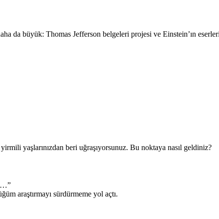
daha da büyük: Thomas Jefferson belgeleri projesi ve Einstein’ın eserle
 yirmili yaşlarınızdan beri uğraşıyorsunuz. Bu noktaya nasıl geldiniz?
se…”
tüğüm araştırmayı sürdürmeme yol açtı.