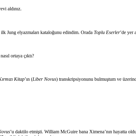
evi aldınız.
ş ilk Jung elyazmaları kataloğunu edindim. Orada
Toplu Eserler
’de yer 
nasıl ortaya çıktı?
Kırmızı Kitap
’ın (
Liber Novus
) transkripsiyonunu bulmuştum ve üzerind
Novus
’u daktilo etmişti. William McGuire bana Ximena’nın hayatta old