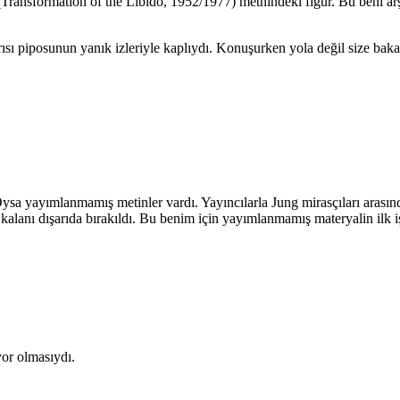
Transformation of the Libido, 1952/1977) metnindeki figür. Bu beni ar
arısı piposunun yanık izleriyle kaplıydı. Konuşurken yola değil size b
sa yayımlanmamış metinler vardı. Yayıncılarla Jung mirasçıları arasınd
 kalanı dışarıda bırakıldı. Bu benim için yayımlanmamış materyalin ilk iş
yor olmasıydı.