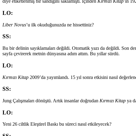
diye etiketlenmiş bir sandığını saklamıştı. İçinden
Kırmızı Kitap
’ın 192
LO:
Liber Novus
’u ilk okuduğunuzda ne hissettiniz?
SS:
Bu bir delinin sayıklamaları değildi. Otomatik yazı da değildi. Son der
sayfa çevirerek metnin dünyasına adım attım. Bu yıllar sürdü.
LO:
Kırmızı Kitap
2009’da yayımlandı. 15 yıl sonra etkisini nasıl değerle
SS:
Jung Çalışmaları dönüştü. Artık insanlar doğrudan
Kırmızı Kitap
ya d
LO:
Yeni 26 ciltlik Eleştirel Baskı bu süreci nasıl etkileyecek?
SS: