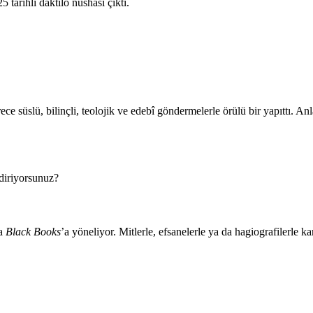
5 tarihli daktilo nüshası çıktı.
ece süslü, bilinçli, teolojik ve edebî göndermelerle örülü bir yapıttı. A
ndiriyorsunuz?
a
Black Books
’a yöneliyor. Mitlerle, efsanelerle ya da hagiografilerle 