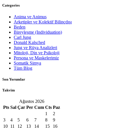
Categories
Anima ve Animus
Arketipler ve Kolektif Bilinçdışı
Beden
Bireyleşme (Individuation)
Carl Jung
Donald Kalsched
Jung ve Rüya Analizleri
Mitoloji, Din ve Psikoloji
Persona ve Maskelerimiz
Somatik Simya
Tüm Blog
Son Yorumlar
Takvim
Ağustos 2026
Pts
Sal
Çar
Per
Cum
Cts
Paz
1
2
3
4
5
6
7
8
9
10
11
12
13
14
15
16