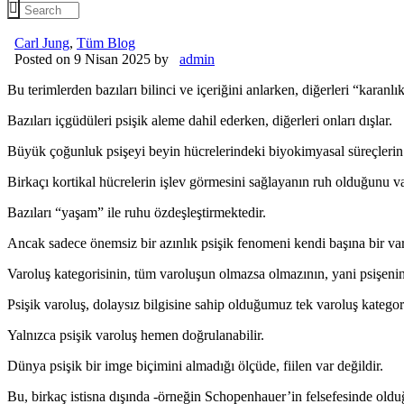
Carl Jung
,
Tüm Blog
Posted on 9 Nisan 2025
by
admin
Bu terimlerden bazıları bilinci ve içeriğini anlarken, diğerleri “karanlı
Bazıları içgüdüleri psişik aleme dahil ederken, diğerleri onları dışlar.
Büyük çoğunluk psişeyi beyin hücrelerindeki biyokimyasal süreçlerin
Birkaçı kortikal hücrelerin işlev görmesini sağlayanın ruh olduğunu va
Bazıları “yaşam” ile ruhu özdeşleştirmektedir.
Ancak sadece önemsiz bir azınlık psişik fenomeni kendi başına bir varlı
Varoluş kategorisinin, tüm varoluşun olmazsa olmazının, yani psişenin,
Psişik varoluş, dolaysız bilgisine sahip olduğumuz tek varoluş kategori
Yalnızca psişik varoluş hemen doğrulanabilir.
Dünya psişik bir imge biçimini almadığı ölçüde, fiilen var değildir.
Bu, birkaç istisna dışında -örneğin Schopenhauer’in felsefesinde olduğ