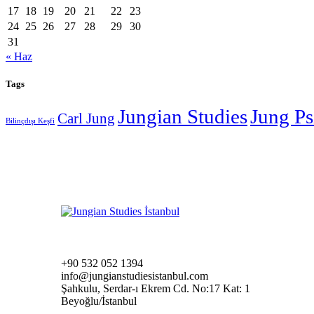
17
18
19
20
21
22
23
24
25
26
27
28
29
30
31
« Haz
Tags
Jungian Studies
Jung Ps
Carl Jung
Bilinçdışı Keşfi
+90 532 052 1394
info@jungianstudiesistanbul.com
Şahkulu, Serdar-ı Ekrem Cd. No:17 Kat: 1
Beyoğlu/İstanbul