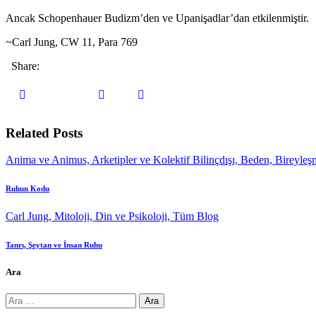
Ancak Schopenhauer Budizm’den ve Upanişadlar’dan etkilenmiştir.
~Carl Jung, CW 11, Para 769
Share:
Related Posts
Anima ve Animus,
Arketipler ve Kolektif Bilinçdışı,
Beden,
Bireyleş
Ruhun Kodu
Carl Jung,
Mitoloji, Din ve Psikoloji,
Tüm Blog
Tanrı, Şeytan ve İnsan Ruhu
Ara
Arama: