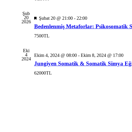
Şub
20
Öne
Şubat 20 @ 21:00
-
22:00
2026
çıkan
Bedenlenmiş Metaforlar: Psikosomatik 
7500TL
Eki
4
Ekim 4, 2024 @ 08:00
-
Ekim 8, 2024 @ 17:00
2024
Jungiyen Somatik & Somatik Simya Eği
62000TL