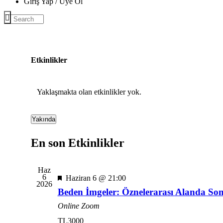
Giriş Yap / Üye Ol
Etkinlikler
Yaklaşmakta olan etkinlikler yok.
Yakında
Tarih
seç.
En son Etkinlikler
Haz
6
Öne
Haziran 6 @ 21:00
2026
çıkan
Beden İmgeler: Öznelerarası Alanda So
Online Zoom
TL3000