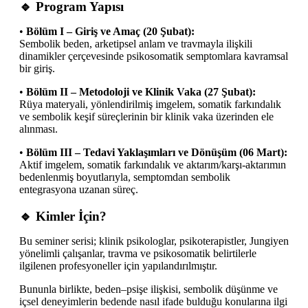
🔹 Program Yapısı
•
Bölüm I – Giriş ve Amaç (20 Şubat):
Sembolik beden, arketipsel anlam ve travmayla ilişkili
dinamikler çerçevesinde psikosomatik semptomlara kavramsal
bir giriş.
•
Bölüm II – Metodoloji ve Klinik Vaka (27 Şubat):
Rüya materyali, yönlendirilmiş imgelem, somatik farkındalık
ve sembolik keşif süreçlerinin bir klinik vaka üzerinden ele
alınması.
•
Bölüm III – Tedavi Yaklaşımları ve Dönüşüm (06 Mart):
Aktif imgelem, somatik farkındalık ve aktarım/karşı-aktarımın
bedenlenmiş boyutlarıyla, semptomdan sembolik
entegrasyona uzanan süreç.
🔹 Kimler İçin?
Bu seminer serisi; klinik psikologlar, psikoterapistler, Jungiyen
yönelimli çalışanlar, travma ve psikosomatik belirtilerle
ilgilenen profesyoneller için yapılandırılmıştır.
Bununla birlikte, beden–psişe ilişkisi, sembolik düşünme ve
içsel deneyimlerin bedende nasıl ifade bulduğu konularına ilgi