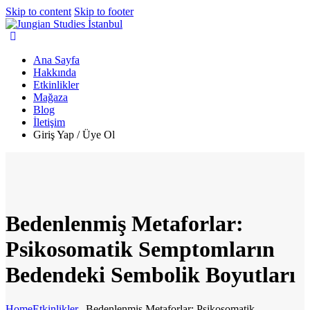
Skip to content
Skip to footer
Ana Sayfa
Hakkında
Etkinlikler
Mağaza
Blog
İletişim
Giriş Yap / Üye Ol
Bedenlenmiş Metaforlar:
Psikosomatik Semptomların
Bedendeki Sembolik Boyutları
Home
Etkinlikler
...
Bedenlenmiş Metaforlar: Psikosomatik...